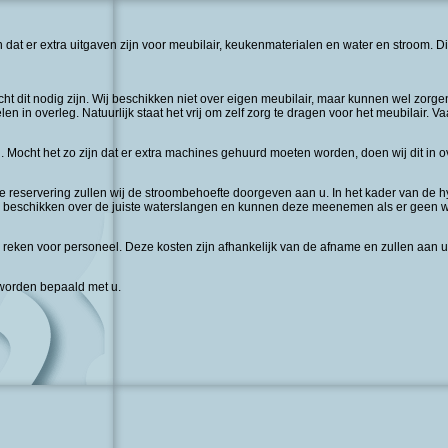
dat er extra uitgaven zijn voor meubilair, keukenmaterialen en water en stroom. D
t dit nodig zijn. Wij beschikken niet over eigen meubilair, maar kunnen wel zorge
elen in overleg. Natuurlijk staat het vrij om zelf zorg te dragen voor het meubilair.
ocht het zo zijn dat er extra machines gehuurd moeten worden, doen wij dit in ove
reservering zullen wij de stroombehoefte doorgeven aan u. In het kader van de hy
beschikken over de juiste waterslangen en kunnen deze meenemen als er geen wate
 reken voor personeel. Deze kosten zijn afhankelijk van de afname en zullen aan 
g worden bepaald met u.