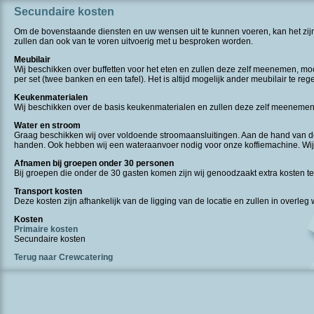
Secundaire kosten
Om de bovenstaande diensten en uw wensen uit te kunnen voeren, kan het zijn 
zullen dan ook van te voren uitvoerig met u besproken worden.
Meubilair
Wij beschikken over buffetten voor het eten en zullen deze zelf meenemen, moch
per set (twee banken en een tafel). Het is altijd mogelijk ander meubilair te reg
Keukenmaterialen
Wij beschikken over de basis keukenmaterialen en zullen deze zelf meenemen. M
Water en stroom
Graag beschikken wij over voldoende stroomaansluitingen. Aan de hand van de 
handen. Ook hebben wij een wateraanvoer nodig voor onze koffiemachine. Wij 
Afnamen bij groepen onder 30 personen
Bij groepen die onder de 30 gasten komen zijn wij genoodzaakt extra kosten te
Transport kosten
Deze kosten zijn afhankelijk van de ligging van de locatie en zullen in overle
Kosten
Primaire kosten
Secundaire kosten
Terug naar Crewcatering